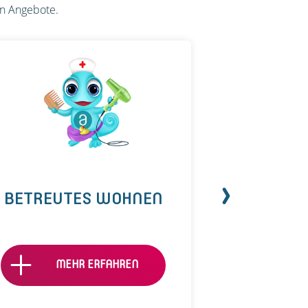
en Angebote.
BETREUTES WOHNEN
TAGE
MEHR ERFAHREN
ME